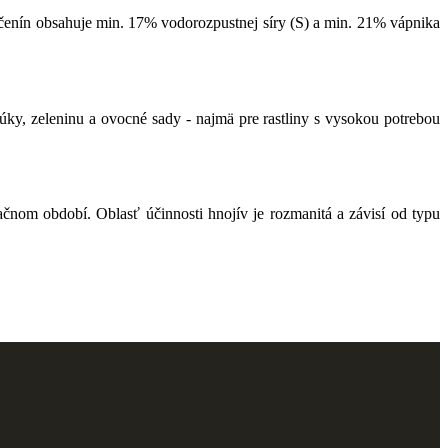
účenín obsahuje min. 17% vodorozpustnej síry (S) a min. 21% vápnika
úky, zeleninu a ovocné sady - najmä pre rastliny s vysokou potrebou
čnom období. Oblasť účinnosti hnojív je rozmanitá a závisí od typu