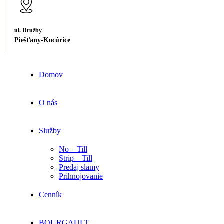
ul. Družby
Piešťany-Kocúrice
Domov
O nás
Služby
No – Till
Strip – Till
Predaj slamy
Prihnojovanie
Cenník
BOURGAULT