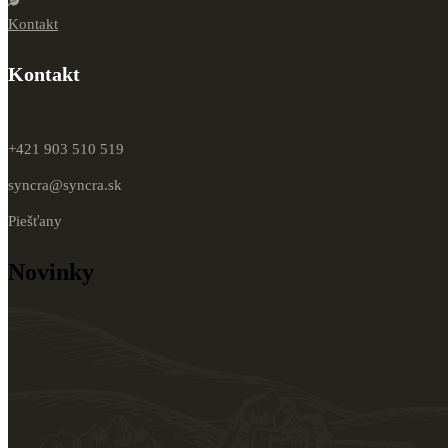
Kontakt
Kontakt
+421 903 510 519
syncra@syncra.sk
Piešťany
Novinky