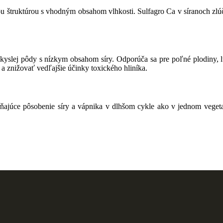
ou štruktúrou s vhodným obsahom vlhkosti. Sulfagro Ca v síranoch zl
kyslej pôdy s nízkym obsahom síry. Odporúča sa pre poľné plodiny, l
 a znižovať vedľajšie účinky toxického hliníka.
ňajúce pôsobenie síry a vápnika v dlhšom cykle ako v jednom vegeta