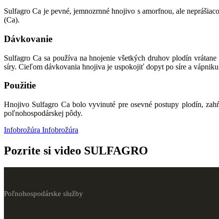
Sulfagro Ca je pevné, jemnozrnné hnojivo s amorfnou, ale neprášiac
(Ca).
Dávkovanie
Sulfagro Ca sa používa na hnojenie všetkých druhov plodín vrátane 
síry. Cieľom dávkovania hnojiva je uspokojiť dopyt po síre a vápniku
Použitie
Hnojivo Sulfagro Ca bolo vyvinuté pre osevné postupy plodín, zahŕ
poľnohospodárskej pôdy.
Infobrožúra
Infobrožúra
Pozrite si video SULFAGRO
Poľnohospodárske služby