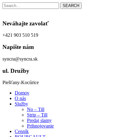
SEARCH
Neváhajte zavolať
+421 903 510 519
Napíšte nám
syncra@syncra.sk
ul. Družby
Piešťany-Kocúrice
Domov
O nás
Služby
No – Till
Strip – Till
Predaj slamy
Prihnojovanie
Cenník
BOURGAULT