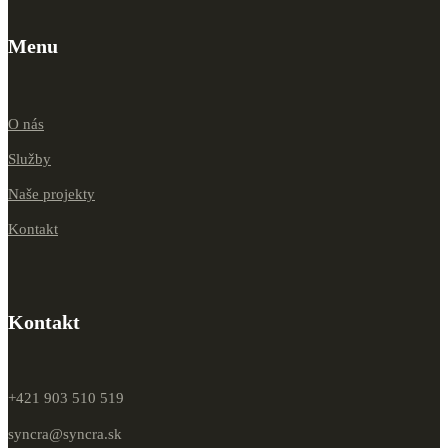
Menu
O nás
Služby
Naše projekty
Kontakt
Kontakt
+421 903 510 519
syncra@syncra.sk