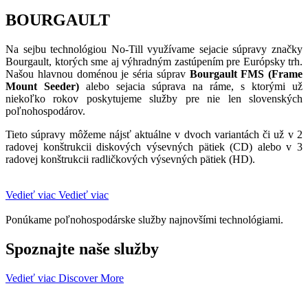
BOURGAULT
Na sejbu technológiou No-Till využívame sejacie súpravy značky
Bourgault, ktorých sme aj výhradným zastúpením pre Európsky trh.
Našou hlavnou doménou je séria súprav
Bourgault FMS (Frame
Mount Seeder)
alebo sejacia súprava na ráme, s ktorými už
niekoľko rokov poskytujeme služby pre nie len slovenských
poľnohospodárov.
Tieto súpravy môžeme nájsť aktuálne v dvoch variantách či už v 2
radovej konštrukcii diskových výsevných pätiek (CD) alebo v 3
radovej konštrukcii radličkových výsevných pätiek (HD).
Vedieť viac
Vedieť viac
Ponúkame poľnohospodárske služby najnovšími technológiami.
Spoznajte naše služby
Vedieť viac
Discover More