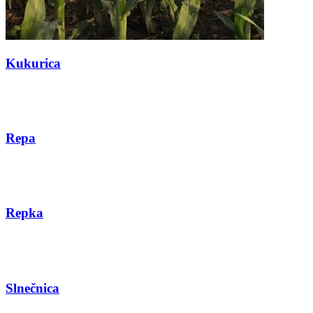
Kukurica
Repa
Repka
Slnečnica