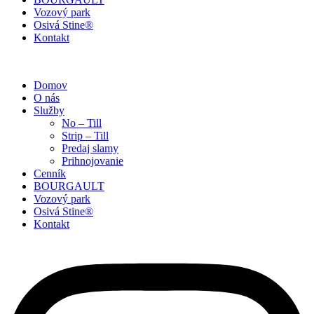
Vozový park
Osivá Stine®
Kontakt
Domov
O nás
Služby
No – Till
Strip – Till
Predaj slamy
Prihnojovanie
Cenník
BOURGAULT
Vozový park
Osivá Stine®
Kontakt